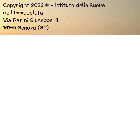
Copyright 2023 © – Istituto delle Suore
dell’Immacolata
Via Parini Giuseppe, 4
16145 Genova (GE)