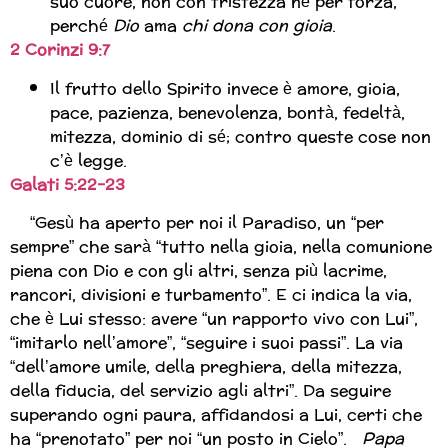
suo cuore, non con tristezza né per forza,
perché
Dio
ama
chi dona con gioia
.
2 Corinzi 9:7
Il frutto dello Spirito invece è amore, gioia,
pace, pazienza, benevolenza, bontà, fedeltà,
mitezza, dominio di sé; contro queste cose non
c’è legge.
Galati 5:22-23
“Gesù ha aperto per noi il Paradiso, un “per
sempre” che sarà “tutto nella gioia, nella comunione
piena con Dio e con gli altri, senza più lacrime,
rancori, divisioni e turbamento”. E ci indica la via,
che è Lui stesso: avere “un rapporto vivo con Lui”,
“imitarlo nell’amore”, “seguire i suoi passi”. La via
“dell’amore umile, della preghiera, della mitezza,
della fiducia, del servizio agli altri”. Da seguire
superando ogni paura, affidandosi a Lui, certi che
ha “prenotato” per noi “un posto in Cielo”.
Papa