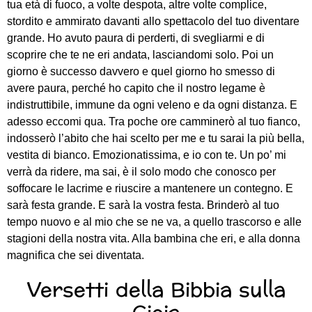
tua età di fuoco, a volte despota, altre volte complice,
stordito e ammirato davanti allo spettacolo del tuo diventare
grande. Ho avuto paura di perderti, di svegliarmi e di
scoprire che te ne eri andata, lasciandomi solo. Poi un
giorno è successo davvero e quel giorno ho smesso di
avere paura, perché ho capito che il nostro legame è
indistruttibile, immune da ogni veleno e da ogni distanza. E
adesso eccomi qua. Tra poche ore camminerò al tuo fianco,
indosserò l’abito che hai scelto per me e tu sarai la più bella,
vestita di bianco. Emozionatissima, e io con te. Un po’ mi
verrà da ridere, ma sai, è il solo modo che conosco per
soffocare le lacrime e riuscire a mantenere un contegno. E
sarà festa grande. E sarà la vostra festa. Brinderò al tuo
tempo nuovo e al mio che se ne va, a quello trascorso e alle
stagioni della nostra vita. Alla bambina che eri, e alla donna
magnifica che sei diventata.
Versetti della Bibbia sulla