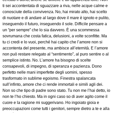
ti sei accontentata di sguazzare a riva, nelle acque calme e
conosciute della convivenza. No, hai mirato alto, hai scelto
di nuotare e di andare al largo dove il mare è ignoto e pulito,
inseguendo il futuro, inseguendo il sole. Difficile pensare a
un “per sempre” che lo sia davvero. È una scommessa
sovrumana che costa fatica, delusioni, a volte sconfitte. Ma
tu ci credi e lo vuoi, perché hai capito che l’amore non si
accontenta del presente, ma ambisce all’eternità. E l’amore
non può restare relegato al “sentimento”, al puro sentire o al
semplice istinto. No. L’amore ha bisogno di scelte
consapevoli, di impegno, di speranza e pazienza. Dono
perfetto nelle mani imperfette degli uomini, spesso
trasformato in sublime egoismo. Finestra spalancata
sull’infinto, amore che ci rende immortali e simili agli dei.
Non so che tipo di padre sono stato. Tu non me l’hai detto, io
non te l’ho chiesto. Ma in ogni caso so di aver agito come il
cuore e la ragione mi suggerivano. Ho ingoiato gioia e
preoccupazioni come tutti i genitori, sempre dietro a te e alla