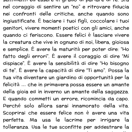
nel coraggio di sentire un “no” e ritrovare fiducia
nei confronti delle critiche, anche quando sono
ingiustificate. È baciare i tuoi figli, coccolare i tuoi
genitori, vivere momenti poetici con gli amici, anche
quando ci feriscono. Essere felici è lasciare vivere
la creatura che vive in ognuno di noi, libera, gioiosa
e semplice. È avere la maturità per poter dire: “Ho
fatto degli errori”. È avere il coraggio di dire “Mi
dispiace”. È avere la sensibilità di dire “Ho bisogno
di te”. È avere la capacità di dire “Ti amo”. Possa la
tua vita diventare un giardino di opportunità per la
felicità … che in primavera possa essere un amante
della gioia ed in inverno un amante della saggezza.
E quando commetti un errore, ricomincia da capo.
Perché solo allora sarai innamorato della vita.
Scoprirai che essere felice non è avere una vita
perfetta. Ma usa le lacrime per irrigare la
tolleranza. Usa le tue sconfitte per addestrare la