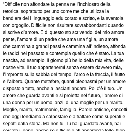
“Difficile non affondare la penna nell’inchiostro della
retorica, soprattutto per uno come me che utilizza la
bandiera del l linguaggio edulcorato e scritto, e la sventola
con orgoglio. Difficile non risultare sovrabbondanti quando
si scrive d’amore.
E di questo sto scrivendo, del mio amore
per te, l’amore di un padre che ama una figlia, un amore
che
cammina a grandi passi e cammina all’indietro, affonda
le radici nel passato e contempla quello che è stato. La tua
nascita, ad esempio, il giorno più bello della mia vita, delle
nostre vite. Il tuo appartenermi senza essere davvero mia,
l’impronta sulla sabbia del tempo, l’arco e la freccia, il frutto
e l’albero. Quante metafore, quanti pleonasmi per un amore
disposto a tutto, anche a lasciarti andare. Poi c’è il tuo. Un
amore che guarda avanti e si proietta nel futuro, l’amore di
una donna per un uomo,
anzi, di una moglie per un marito.
Moglie, marito, matrimonio, famiglia. Parole antiche, concetti
che oggi tendiamo a calpestare e a trattare come superati e
sepolti dalla storia. Ma non tu. Tu hai guardato avanti, hai
cercato il dono, anche se difficile e all’apparenza folle. Non