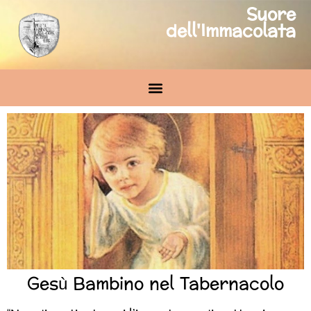
Suore
dell'Immacolata
Gesù Bambino nel Tabernacolo