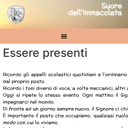
Suore
dell'Immacolata
Essere presenti
Ricordo gli appelli scolastici quotidiani e l’ordinar
dal proprio posto.
Ricordo i toni diversi di voce, a volte meccanici, altri a
Oggi si ripete lo stesso evento. Ogni mattino il Si
impegnarci nel mondo.
Di fronte ad un giorno sempre nuovo, il Signore ci ch
È importante il posto che occupiamo, qualsiasi ruol
modo
con cui lo viviamo.