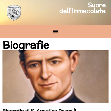
Suore
dell'Immacolata
Biografie
Biografia di S. Agostino Roscelli