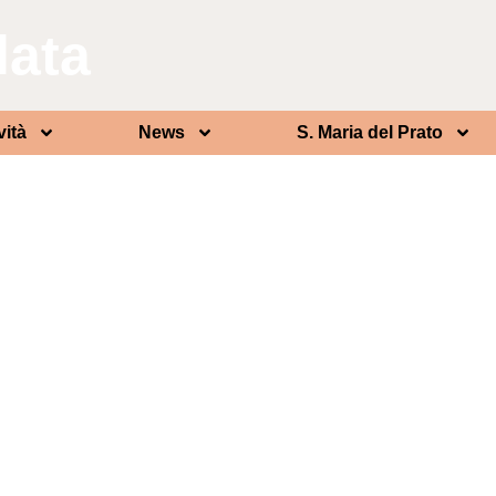
lata
vità
News
S. Maria del Prato