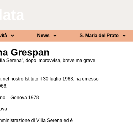
lata
vità
News
S. Maria del Prato
ina Grespan
“Villa Serena”, dopo improvvisa, breve ma grave
nel nostro Istituto il 30 luglio 1963, ha emesso
966.
tino – Genova 1978
nova
mministrazione di Villa Serena ed è