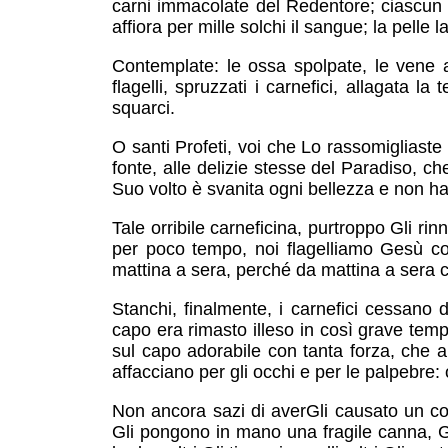
carni immacolate del Redentore; ciascun c
affiora per mille solchi il sangue; la pelle
Contemplate: le ossa spolpate, le vene ap
flagelli, spruzzati i carnefici, allagata l
squarci.
O santi Profeti, voi che Lo rassomigliaste p
fonte, alle delizie stesse del Paradiso, ch
Suo volto è svanita ogni bellezza e non h
Tale orribile carneficina, purtroppo Gli ri
per poco tempo, noi flagelliamo Gesù co
mattina a sera, perché da mattina a sera
Stanchi, finalmente, i carnefici cessano 
capo era rimasto illeso in così grave temp
sul capo adorabile con tanta forza, che al
affacciano per gli occhi e per le palpebre:
Non ancora sazi di averGli causato un co
Gli pongono in mano una fragile canna, Gl