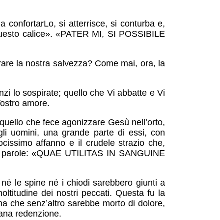
 confortarLo, si atterrisce, si conturba e,
 questo calice». «PATER MI, SI POSSIBILE
are la nostra salvezza? Come mai, ora, la
zi lo sospirate; quello che Vi abbatte e Vi
 Vostro amore.
, quello che fece agonizzare Gesù nell’orto,
 gli uomini, una grande parte di essi, con
ocissimo affanno e il crudele strazio che,
mare parole: «QUAE UTILITAS IN SANGUINE
né le spine né i chiodi sarebbero giunti a
ltitudine dei nostri peccati. Questa fu la
a che senz’altro sarebbe morto di dolore,
mana redenzione.