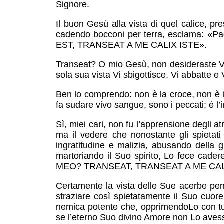
Signore.
Il buon Gesù alla vista di quel calice, pr
cadendo bocconi per terra, esclama: «Pa
EST, TRANSEAT A ME CALIX ISTE».
Transeat? O mio Gesù, non desideraste Vo
sola sua vista Vi sbigottisce, Vi abbatte e 
Ben lo comprendo: non è la croce, non è il
fa sudare vivo sangue, sono i peccati; è l’
Sì, miei cari, non fu l’apprensione degli a
ma il vedere che nonostante gli spietati 
ingratitudine e malizia, abusando della g
martoriando il Suo spirito, Lo fece ca
MEO? TRANSEAT, TRANSEAT A ME CAL
Certamente la vista delle Sue acerbe pene
straziare così spietatamente il Suo cuore,
nemica potente che, opprimendoLo con tut
se l’eterno Suo divino Amore non Lo avess