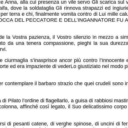
Anna, alla cui presenza un vile servo Gli scarica sul volt
fa, dove la soldataglia Gli rinnova strapazzi ed ingiurie: 
a per terra e chi, finalmente vomita contro di Lui mille ca
 «LA BOCCA DEL PECCATORE E DELL’INGANNATORE F
la Vostra pazienza, il Vostro silenzio in mezzo a simil
to da una tenera compassione, pieghi la sua durezza
rvi.
le ciurmaglia s’inasprisce ancor più contro l’Innocente
orte ed era impaziente di vederLo giustiziato nel modo p
r contemplare il barbaro strazio che quei crudeli sono in
di Pilato l’ordine di flagellarlo, a guisa di rabbiosi mas
olonna, affinché così legato, il Suo delicatissimo corpo
rsi di pesanti catene, di verghe spinose, di uncini di fe