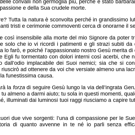
io delle convalli non germoglia più, perché è stato barba
passione e della Sua crudele morte.
re? Tutta la natura è sconvolta perché in grandissimo lutt
nti tristi e cerimonie commoventi cerca di onorarne il s
e così insensibile alla morte del mio Signore da poter t
e solo che io vi ricordi i patimenti e gli strazi subiti
avia lo farò, e poiché l’appassionato nostro Gesù merita
ve Egli fu tormentato con dolori interni così acerbi, che 
to dall’odio implacabile dei Suoi nemici; sia che si con
 riuscirò ad ottenere da voi che versiate almeno una lac
 la funestissima causa.
arà la
forza
di seguire Gesù lungo la via dell’ingrata Ge
 tu almeno a darmi aiuto; tu sola in questi momenti, qual
, illuminati dai luminosi tuoi raggi riusciamo a capire tut
 cuori due vive sorgenti: l’una di compassione per le Su
 storia di quanto avvenne in te né io parli senza eff