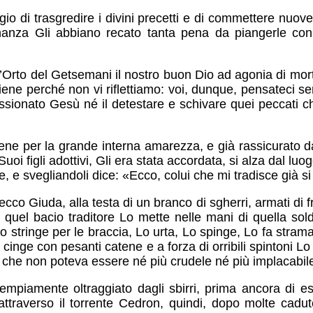
ggio di trasgredire i divini precetti e di commettere nuov
ananza Gli abbiano recato tanta pena da piangerle co
ell’Orto del Getsemani il nostro buon Dio ad agonia di mor
ne perché non vi riflettiamo: voi, dunque, pensateci ser
passionato Gesù né il detestare e schivare quei peccati 
vene per la grande interna amarezza, e già rassicurato
oi figli adottivi, Gli era stata accordata, si alza dal lu
e, e svegliandoli dice: «Ecco, colui che mi tradisce già s
cco Giuda, alla testa di un branco di sgherri, armati di fr
quel bacio traditore Lo mette nelle mani di quella solda
Lo stringe per le braccia, Lo urta, Lo spinge, Lo fa stram
Lo cinge con pesanti catene e a forza di orribili spintoni
o, che non poteva essere né più crudele né più implacabil
e empiamente oltraggiato dagli sbirri, prima ancora di 
attraverso il torrente Cedron, quindi, dopo molte cadu