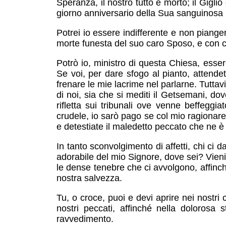
Speranza, il nostro tutto è morto; il Gigl
giorno anniversario della Sua sanguinosa 
Potrei io essere indifferente e non piange
morte funesta del suo caro Sposo, e con ca
Potrò io, ministro di questa Chiesa, esser
Se voi, per dare sfogo al pianto, attendet
frenare le mie lacrime nel parlarne. Tutt
di noi, sia che si mediti il Getsemani, do
rifletta sui tribunali ove venne beffeggia
crudele, io sarò pago se col mio ragionare
e detestiate il maledetto peccato che ne è
In tanto sconvolgimento di affetti, chi ci d
adorabile del mio Signore, dove sei? Vieni
le dense tenebre che ci avvolgono, affinché
nostra salvezza.
Tu, o croce, puoi e devi aprire nei nostri
nostri peccati, affinché nella dolorosa
ravvedimento.