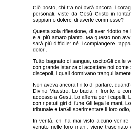
Ciò posto, chi tra noi avrà ancora il cora
personali, viste da Gesù Cristo in lont
sappiamo dolerci di averle commesse?
Questa sola riflessione, di aver ridotto n
e al più amaro pianto. Ma questo non avvie
sarà più difficile: né il compiangere l’ap
dolori.
Tutto bagnato di sangue, uscitoGli dalle 
con grande istanza di accettare noi come Su
discepoli, i quali dormivano tranquillament
Non aveva ancora finito di parlare, quand’e
Divino Maestro, Lo bacia in fronte, e con 
addosso a Gesù, Lo afferra per i capelli, 
con ripetuti giri di fune Gli lega le mani, 
tribunale e farGli sperimentare il loro odi
In verità, chi ha mai visto alcuno venir
venuto nelle loro mani, viene trascinato 