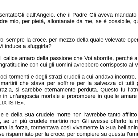
esentatoGli dall’Angelo, che il Padre Gli aveva mandato a
dre mio, per pietà, allontanate da me, se è possibile,
i sempre la croce, per mezzo della quale volevate oper
Vi induce a sfuggirla?
 calice amaro della passione che Voi aborrite, perché an
ingratitudine con cui gli uomini avrebbero corrisposto al
troci tormenti e degli strazi crudeli a cui andava incontro
martirii che stava per soffrire per la salvezza di tutti
razia, si sarebbe eternamente perduta. Questo fu l’atr
dere in un’angoscia mortale e prorompere in quelle a
IX ISTE».
 e della Sua crudele morte non l’avrebbe tanto afflitto 
 se un più crudele martirio non Gli avesse offerto la mo
ta la forza, tormentava così vivamente la Sua bell’anim
e risparmiato per la croce, per compiere su questa l’u