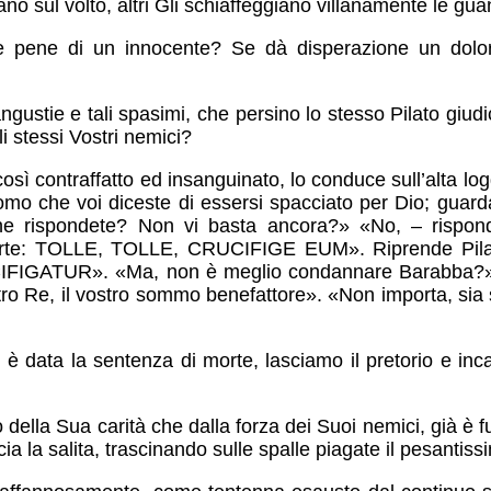
putano sul volto, altri Gli schiaffeggiano villanamente le gu
e pene di un innocente? Se dà disperazione un dolo
gustie e tali spasimi, che persino lo stesso Pilato giudic
i stessi Vostri nemici?
ì contraffatto ed insanguinato, lo conduce sull’alta loggia
uomo che voi diceste di essersi spacciato per Dio; gua
rispondete? Non vi basta ancora?» «No, – risponde 
 morte: TOLLE, TOLLE, CRUCIFIGE EUM». Riprende Pila
IGATUR». «Ma, non è meglio condannare Barabba?» R
ro Re, il vostro sommo benefattore». «Non importa, si
 è data la sentenza di morte, lasciamo il pretorio e inc
 della Sua carità che dalla forza dei Suoi nemici, già è f
ia la salita, trascinando sulle spalle piagate il pesantis