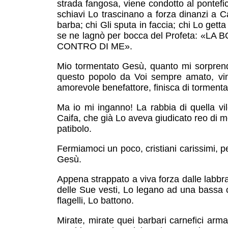
strada fangosa, viene condotto al pontefice 
schiavi Lo trascinano a forza dinanzi a Cai
barba; chi Gli sputa in faccia; chi Lo gett
se ne lagnò per bocca del Profeta:
CONTRO DI ME».
Mio tormentato Gesù, quanto mi sorprende 
questo popolo da Voi sempre amato, vin
amorevole benefattore, finisca di tormenta
Ma io mi inganno! La rabbia di quella vi
Caifa, che già Lo aveva giudicato reo di m
patibolo.
Fermiamoci un poco, cristiani carissimi, pe
Gesù.
Appena strappato a viva forza dalle labbra 
delle Sue vesti, Lo legano ad una bassa c
flagelli, Lo battono.
Mirate, mirate quei barbari carnefici arma