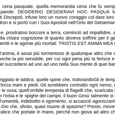
 cena pasquale, quella memoranda cena che fu sempre 
elle parole: DESIDERIO DESIDERAVI HOC PASQUA
i Discepoli, infuse loro un nuovo coraggio col dare loro
on e si portò con i Suoi Apostoli nell’Orto del Getsemani,
rte e, prostratosi bocconi a terra, cominciò ad impallidir
lla chiara cognizione di quanto doveva soffrire per il 
ure, i gemiti e le agonie più mortali: TRISTIS EST ANI
’anima, è assai più tormentoso di qualunque altro che si
nche la più sensibile, per cui ogni pena più la ferisce 
el succedersi ad uno ad uno nella Sua mente di quei barb
ggiato le labbra; quelle spine che, traforandoGli le temp
forza mani e piedi, Gli avrebbero contratto ogni nervo; qu
 le ossa; quell’orribile tempesta di flagelli che, scaricata
 l’erba e le spighe del campo, il buon
Gesù
talmente si 
 e l’umanità, indebolito e sgomento, si accasciò agonizza
Dio che, sfinito, quasi muore di spasimo? Presto, movete
calice che portate in mano, perché non giova ad altro 