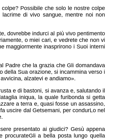
e colpe? Possibile che solo le nostre colpe
n lacrime di vivo sangue, mentre noi non
te, dovrebbe indurci al più vivo pentimento
iamente, o miei cari, e vedrete che non vi
che maggiormente inasprirono i Suoi interni
 dal Padre che la grazia che Gli domandava
ogo della Sua orazione, si incammina verso i
i avvicina, alzatevi e andiamo».
usta e di bastoni, si avanza e, salutando il
taglia iniqua, la quale furibonda si getta
azzare a terra e, quasi fosse un assassino,
 Lo fa uscire dal Getsemani, per condurLo nel
e.
essere presentato ai giudici? Gesù appena
te procurateGli a bella posta lungo quella