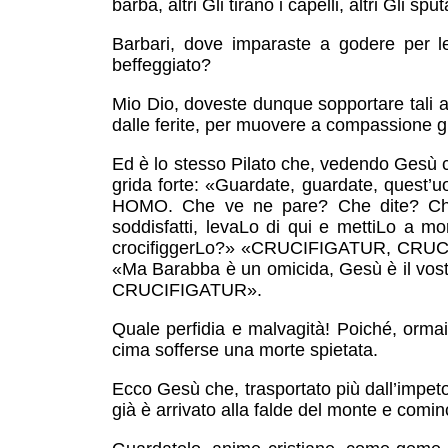
barba, altri Gli tirano i capelli, altri Gli s
Barbari, dove imparaste a godere per l
beffeggiato?
Mio Dio, doveste dunque sopportare tali an
dalle ferite, per muovere a compassione gl
Ed è lo stesso Pilato che, vedendo Gesù cos
grida forte: «Guardate, guardate, quest’
HOMO. Che ve ne pare? Che dite? Che 
soddisfatti, levaLo di qui e mettiLo a
crocifiggerLo?» «CRUCIFIGATUR, CRUCIF
«Ma Barabba è un omicida, Gesù è il vost
CRUCIFIGATUR».
Quale perfidia e malvagità! Poiché, ormai
cima sofferse una morte spietata.
Ecco Gesù che, trasportato più dall’impeto
già è arrivato alla falde del monte e cominc