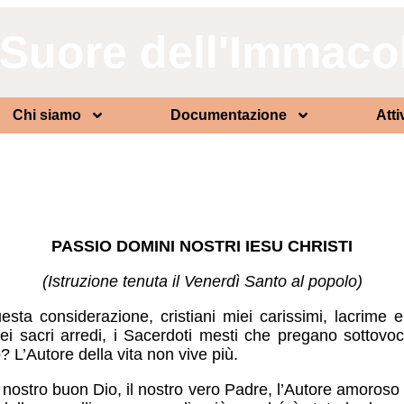
Suore dell'Immaco
Chi siamo
Documentazione
Atti
PASSIO DOMINI NOSTRI IESU CHRISTI
(Istruzione tenuta il Venerdì Santo al popolo)
sta considerazione, cristiani miei carissimi, lacrime 
dei sacri arredi, i Sacerdoti mesti che pregano sottovoce
 L’Autore della vita non vive più.
 nostro buon Dio, il nostro vero Padre, l’Autore amoroso d