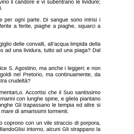
no il candore e vi subentrano le lividure;
i.
e per ogni parte. Di sangue sono intrisi i
 ferite a ferite, piaghe a piaghe, squarci a
iglio delle convalli, all’acqua limpida della
tto ad una lividura, tutto ad una piaga? Dal
 dice S. Agostino, ma anche i leggeri; e non
oldi nel Pretorio, ma continuamente, da
tra crudeltà?
rmentarLo. Accortisi che il Suo santissimo
marini con lunghe spine, e gliela piantano
lunghe Gli trapassano le tempia ed altre si
n mare di amarissimi tormenti.
 coprono con un vile straccio di porpora,
andoGlisi intorno, alcuni Gli strappano la