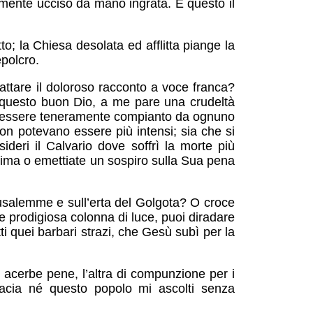
ramente ucciso da mano ingrata. È questo il
o; la Chiesa desolata ed afflitta piange la
epolcro.
rattare il doloroso racconto a voce franca?
 da questo buon Dio, a me pare una crudeltà
 di essere teneramente compianto da ognuno
non potevano essere più intensi; sia che si
sideri il Calvario dove soffrì la morte più
rima o emettiate un sospiro sulla Sua pena
rusalemme e sull’erta del Golgota? O croce
e prodigiosa colonna di luce, puoi diradare
ti quei barbari strazi, che Gesù subì per la
e acerbe pene, l’altra di compunzione per i
icacia né questo popolo mi ascolti senza