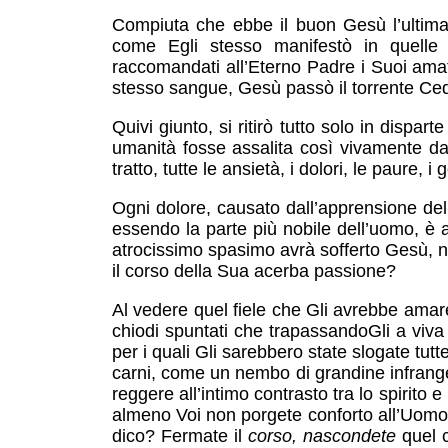
Compiuta che ebbe il buon Gesù l’ultima
come Egli stesso manifestò in qu
raccomandati all’Eterno Padre i Suoi amat
stesso sangue, Gesù passò il torrente Cedr
Quivi giunto, si ritirò tutto solo in dispa
umanità fosse assalita così vivamente da
tratto, tutte le ansietà, i dolori, le pa
Ogni dolore, causato dall’apprensione dell
essendo la parte più nobile dell’uomo, è a
atrocissimo spasimo avrà sofferto Gesù, n
il corso della Sua acerba passione?
Al vedere quel fiele che Gli avrebbe amare
chiodi spuntati che trapassandoGli a viva 
per i quali Gli sarebbero state slogate tutte
carni, come un nembo di grandine infrange
reggere all’intimo contrasto tra lo spirito
almeno Voi non porgete conforto all’Uomo-
dico? Fermate il
corso, nascondete
quel 