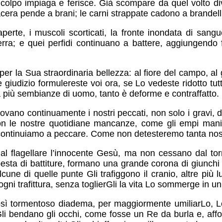
olpo impiaga e ferisce. Già scompare da quel volto divi
 lacera pende a brani; le carni strappate cadono a brandell
erte, i muscoli scorticati, la fronte inondata di sangu
a terra; e quei perfidi continuano a battere, aggiungendo
er la Sua straordinaria bellezza: al fiore del campo, al g
e giudizio formulereste voi ora, se Lo vedeste ridotto tu
a più sembianze di uomo, tanto è deforme e contraffatto.
nnovano continuamente i nostri peccati, non solo i gravi,
n le nostre quotidiane mancanze, come gli empi manig
 continuiamo a peccare. Come non detesteremo tanta nos
dal flagellare l’innocente Gesù, ma non cessano dal to
esta di battiture, formano una grande corona di giunchi 
cune di quelle punte Gli trafiggono il cranio, altre più 
 ogni trafittura, senza toglierGli la vita Lo sommerge in u
sì tormentoso diadema, per maggiormente umiliarLo, Lo
i bendano gli occhi, come fosse un Re da burla e, affoll