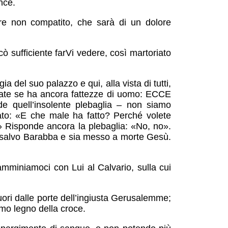
ance.
re non compatito, che sarà di un dolore
ò sufficiente farVi vedere, così martoriato
 del suo palazzo e qui, alla vista di tutti,
rdate se ha ancora fattezze di uomo: ECCE
quell’insolente plebaglia – non siamo
to: «E che male ha fatto? Perché volete
isponde ancora la plebaglia: «No, no».
a salvo Barabba e sia messo a morte Gesù.
amminiamoci con Lui al Calvario, sulla cui
uori dalle porte dell’ingiusta Gerusalemme;
simo legno della croce.