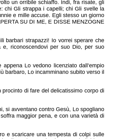
o un orribile schiaffo. Indi, fra risate, gli
chi Gli strappa i capelli; chi Gli svelle la
lunnie e mille accuse. Egli stesso un giorno
U APERTA SU DI ME, E DISSE MENZOGNE
i barbari strapazzi! Io vorrei sperare che
 e, riconoscendovi per suo Dio, per suo
 e appena Lo vedono licenziato dall’empio
iù barbaro, Lo incamminano subito verso il
 procinto di fare del delicatissimo corpo di
tini, si avventano contro Gesù, Lo spogliano
 soffra maggior pena, e con una varietà di
rro e scaricare una tempesta di colpi sulle