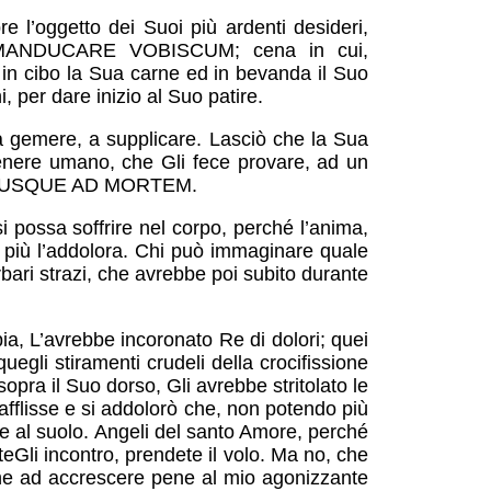
l’oggetto dei Suoi più ardenti desideri,
 MANDUCARE VOBISCUM; cena in cui,
 in cibo la Sua carne ed in bevanda il Suo
 per dare inizio al Suo patire.
e, a gemere, a supplicare. Lasciò che la Sua
genere umano, che Gli fece provare, ad un
MA MEA USQUE AD MORTEM.
 possa soffrire nel corpo, perché l’anima,
e più l’addolora. Chi può immaginare quale
ari strazi, che avrebbe poi subito durante
ia, L’avrebbe incoronato Re di dolori; quei
egli stiramenti crudeli della crocifissione
 sopra il Suo dorso, Gli avrebbe stritolato le
afflisse e si addolorò che, non potendo più
nte al suolo. Angeli del santo Amore, perché
Gli incontro, prendete il volo. Ma no, che
che ad accrescere pene al mio agonizzante