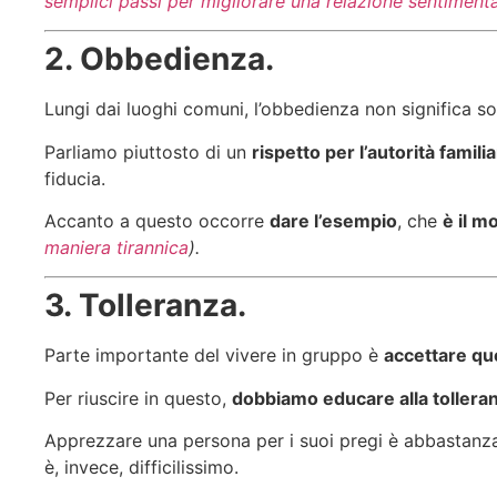
semplici passi per migliorare una relazione sentiment
2. Obbedienza.
Lungi dai luoghi comuni, l’obbedienza non significa so
Parliamo piuttosto di un
rispetto per l’autorità famili
fiducia.
Accanto a questo occorre
dare l’esempio
, che
è il m
maniera tirannica
).
3. Tolleranza.
Parte importante del vivere in gruppo è
accettare que
Per riuscire in questo,
dobbiamo educare alla tollera
Apprezzare una persona per i suoi pregi è abbastanza fa
è, invece, difficilissimo.