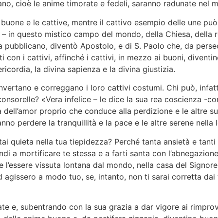
rano, cioè le anime timorate e fedeli, saranno radunate nel 
buone e le cattive, mentre il cattivo esempio delle une può
– in questo mistico campo del mondo, della Chiesa, della re
 pubblicano, diventò Apostolo, e di S. Paolo che, da persecu
 con i cattivi, affinché i cattivi, in mezzo ai buoni, diventin
ordia, la divina sapienza e la divina giustizia.
vertano e correggano i loro cattivi costumi. Chi può, infatti
onsorelle? «Vera infelice – le dice la sua rea coscienza -con
osa dell’amor proprio che conduce alla perdizione e le altre s
anno perdere la tranquillità e la pace e le altre serene nella l
ai quieta nella tua tiepidezza? Perché tanta ansietà e tanti i
ndi a mortificare te stessa e a farti santa con l’abnegazione 
gioso e l’essere vissuta lontana dal mondo, nella casa del Si
ed agissero a modo tuo, se, intanto, non ti sarai corretta dai
ate e, subentrando con la sua grazia a dar vigore ai rimprov