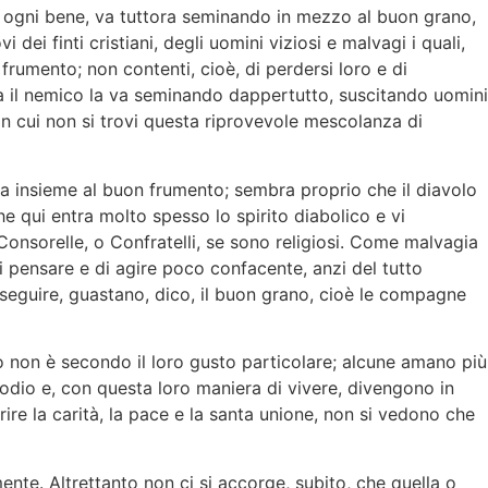
di ogni bene, va tuttora seminando in mezzo al buon grano,
dei finti cristiani, degli uomini viziosi e malvagi i quali,
frumento; non contenti, cioè, di perdersi loro e di
nia il nemico la va seminando dappertutto, suscitando uomini
 in cui non si trovi questa riprovevole mescolanza di
ania insieme al buon frumento; sembra proprio che il diavolo
e qui entra molto spesso lo spirito diabolico e vi
Consorelle, o Confratelli, se sono religiosi. Come malvagia
i pensare e di agire poco confacente, anzi del tutto
ia seguire, guastano, dico, il buon grano, cioè le compagne
 non è secondo il loro gusto particolare; alcune amano più
odio e, con questa loro maniera di vivere, divengono in
ire la carità, la pace e la santa unione, non si vedono che
nte. Altrettanto non ci si accorge, subito, che quella o