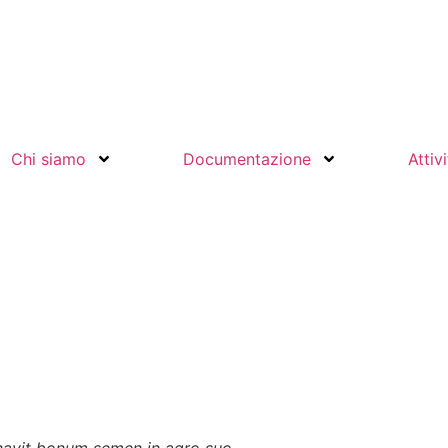
Chi siamo
Documentazione
Attiv
navit bonum semen in agro suo.