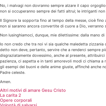
No, i malvagi non dovranno sempre alzare il capo orgoglios
non si occuperanno sempre dei fatti altrui; le intriganti n
Il Signore la sopporta fino al tempo della messe, cioè fino
non si saranno ancora convertite di cuore a Dio, verranno 
Non lusinghiamoci, dunque, mie dilettissime: dalla mano di 
Io non credo che tra noi vi sia qualche maledetta zizzania ch
detto non deve, pertanto, servire che a renderci sempre più
disgraziatamente dovessimo, anche al presente, attribuirci
pazienza, ci aspetta e in tanti amorevoli modi ci chiama a
gli esempi dei buoni e delle anime giuste, affinché anche no
Padre celeste.
Amen.
Altri motivi di amare Gesu Cristo
La carita 2
Opere corporali
Volontà di salvarsi