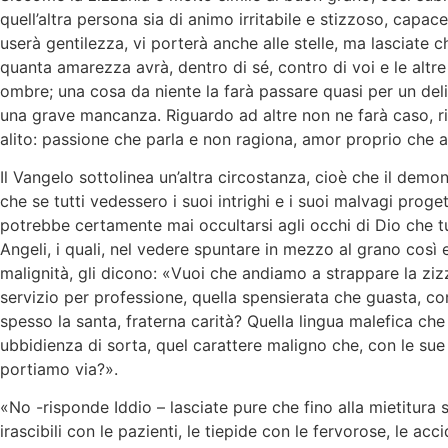
quell’altra persona sia di animo irritabile e stizzoso, capa
userà gentilezza, vi porterà anche alle stelle, ma lasciate 
quanta amarezza avrà, dentro di sé, contro di voi e le alt
ombre; una cosa da niente la farà passare quasi per un deli
una grave mancanza. Riguardo ad altre non ne farà caso, ri
alito: passione che parla e non ragiona, amor proprio che 
Il Vangelo sottolinea un’altra circostanza, cioè che il de
che se tutti vedessero i suoi intrighi e i suoi malvagi pro
potrebbe certamente mai occultarsi agli occhi di Dio che tu
Angeli, i quali, nel vedere spuntare in mezzo al grano così 
malignità, gli dicono: «Vuoi che andiamo a strappare la ziz
servizio per professione, quella spensierata che guasta, con
spesso la santa, fraterna carità? Quella lingua malefica ch
ubbidienza di sorta, quel carattere maligno che, con le sue
portiamo via?».
«No -risponde Iddio – lasciate pure che fino alla mietitura st
irascibili con le pazienti, le tiepide con le fervorose, le ac