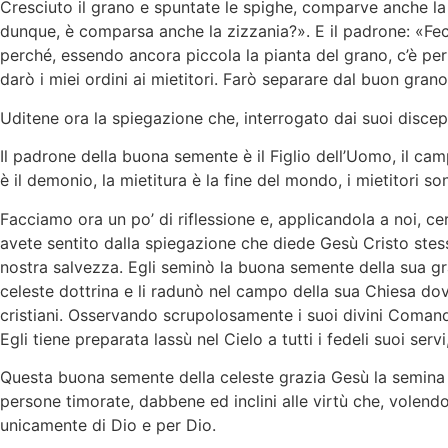
Cresciuto il grano e spuntate le spighe, comparve anche la 
dunque, è comparsa anche la zizzania?». E il padrone: «Fec
perché, essendo ancora piccola la pianta del grano, c’è peric
darò i miei ordini ai mietitori. Farò separare dal buon grano
Uditene ora la spiegazione che, interrogato dai suoi discepo
Il padrone della buona semente è il Figlio dell’Uomo, il cam
è il demonio, la mietitura è la fine del mondo, i mietitori son
Facciamo ora un po’ di riflessione e, applicandola a noi, c
avete sentito dalla spiegazione che diede Gesù Cristo stesso
nostra salvezza. Egli seminò la buona semente della sua graz
celeste dottrina e li radunò nel campo della sua Chiesa do
cristiani. Osservando scrupolosamente i suoi divini Comand
Egli tiene preparata lassù nel Cielo a tutti i fedeli suoi ser
Questa buona semente della celeste grazia Gesù la semina p
persone timorate, dabbene ed inclini alle virtù che, volend
unicamente di Dio e per Dio.