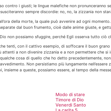
o contro i giusti; le lingue malefiche non pronunceranno s
on susciteranno sempre discordie: no, no, la zizzania non st
 all’ora della morte, la quale può avvenire ad ogni momento.
separate dal buon frumento, cioè dalle anime giuste, e gett
Dio non possiamo sfuggire, perché Egli osserva tutto ciò che
e tenti, con il cattivo esempio, di soffocare il buon grano e
 attenti a non divenire zizzania e a non permettere che si i
 qualche cosa di quello che ho detto precedentemente, non 
 ravvedimento. Non persistiamo più lungamente nell’essere z
i, insieme a queste, possiamo essere, al tempo della messe, 
Modo di stare
Timore di Dio
Venerdi Santo
La carita 5