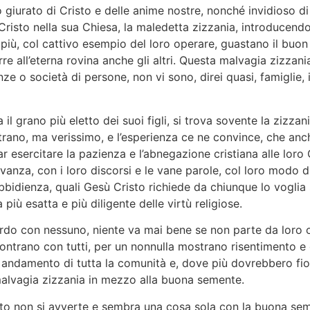
o giurato di Cristo e delle anime nostre, nonché invidioso 
risto nella sua Chiesa, la maledetta zizzania, introducendovi 
più, col cattivo esempio del loro operare, guastano il buon 
rre all’eterna rovina anche gli altri. Questa malvagia zizza
nze o società di persone, non vi sono, direi quasi, famiglie,
 il grano più eletto dei suoi figli, si trova sovente la zizz
trano, ma verissimo, e l’esperienza ce ne convince, che anch
esercitare la pazienza e l’abnegazione cristiana alle loro 
vanza, con i loro discorsi e le vane parole, col loro modo d
à, ubbidienza, quali Gesù Cristo richiede da chiunque lo vogl
iù esatta e più diligente delle virtù religiose.
do con nessuno, niente va mai bene se non parte da loro o
ontrano con tutti, per un nonnulla mostrano risentimento e 
n andamento di tutta la comunità e, dove più dovrebbero fior
a malvagia zizzania in mezzo alla buona semente.
ito non si avverte e sembra una cosa sola con la buona seme