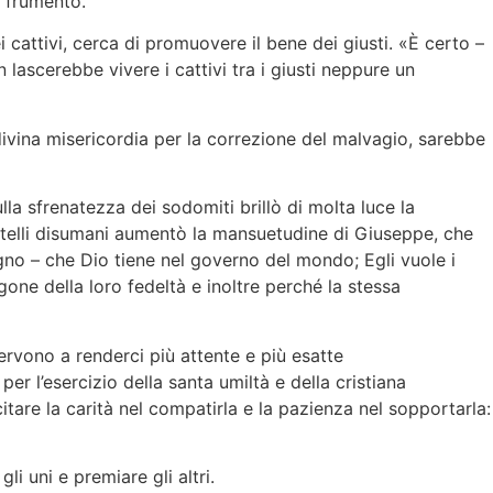
n frumento.
 cattivi, cerca di promuovere il bene dei giusti. «È certo –
 lascerebbe vivere i cattivi tra i giusti neppure un
divina misericordia per la correzione del malvagio, sarebbe
lla sfrenatezza dei sodomiti brillò di molta luce la
ratelli disumani aumentò la mansuetudine di Giuseppe, che
agno – che Dio tiene nel governo del mondo; Egli vuole i
ragone della loro fedeltà e inoltre perché la stessa
servono a renderci più attente e più esatte
er l’esercizio della santa umiltà e della cristiana
itare la carità nel compatirla e la pazienza nel sopportarla:
li uni e premiare gli altri.