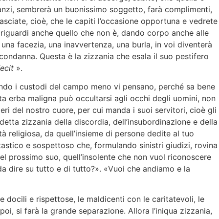
ro; anzi, sembrerà un buonissimo soggetto, farà complimenti,
lasciate, cioè, che le capiti l’occasione opportuna e vedrete
i riguardi anche quello che non è, dando corpo anche alle
una facezia, una inavvertenza, una burla, in voi diventerà
condanna. Questa è la zizzania che esala il suo pestifero
fecit
».
quando i custodi del campo meno vi pensano, perché sa bene
sta erba maligna può occultarsi agli occhi degli uomini, non
i del nostro cuore, per cui manda i suoi servitori, cioè gli
detta zizzania della discordia, dell’insubordinazione e della
 religiosa, da quell’insieme di persone dedite al tuo
tastico e sospettoso che, formulando sinistri giudizi, rovina
del prossimo suo, quell’insolente che non vuol riconoscere
a dire su tutto e di tutto?». «Vuoi che andiamo e la
docili e rispettose, le maldicenti con le caritatevoli, le
 poi, si farà la grande separazione. Allora l’iniqua zizzania,