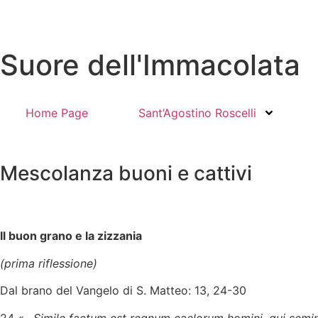
Suore dell'Immacolata
Home Page
Sant’Agostino Roscelli
Mescolanza buoni e cattivi
Il buon grano e la zizzania
(prima riflessione)
Dal brano del Vangelo di S. Matteo: 13, 24-30
24
«…Simile factum est regnum caelorum homini, qui semi