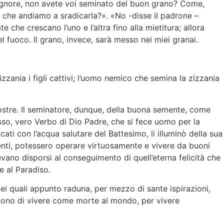
«Signore, non avete voi seminato del buon grano? Come,
 che andiamo a sradicarla?». «No -disse il padrone –
che crescano l’uno e l’altra fino alla mietitura; allora
el fuoco. Il grano, invece, sarà messo nei miei granai.
zzania i figli cattivi; l’uomo nemico che semina la zizzania
nostre. Il seminatore, dunque, della buona semente, come
tesso, vero Verbo di Dio Padre, che si fece uomo per la
ati con l’acqua salutare del Battesimo, li illuminò della sua
menti, potessero operare virtuosamente e vivere da buoni
vano disporsi al conseguimento di quell’eterna felicità che
te al Paradiso.
i quali appunto raduna, per mezzo di sante ispirazioni,
elgono di vivere come morte al mondo, per vivere