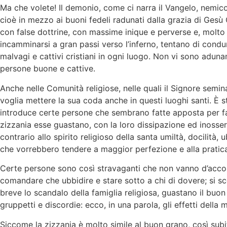
Ma che volete! Il demonio, come ci narra il Vangelo, nemic
cioè in mezzo ai buoni fedeli radunati dalla grazia di Gesù C
con false dottrine, con massime inique e perverse e, molto 
incamminarsi a gran passi verso l’inferno, tentano di condu
malvagi e cattivi cristiani in ogni luogo. Non vi sono aduna
persone buone e cattive.
Anche nelle Comunità religiose, nelle quali il Signore semina
voglia mettere la sua coda anche in questi luoghi santi. È s
introduce certe persone che sembrano fatte apposta per far 
zizzania esse guastano, con la loro dissipazione ed inosser
contrario allo spirito religioso della santa umiltà, docilit
che vorrebbero tendere a maggior perfezione e alla pratica p
Certe persone sono così stravaganti che non vanno d’accor
comandare che ubbidire e stare sotto a chi di dovere; si sc
breve lo scandalo della famiglia religiosa, guastano il buo
gruppetti e discordie: ecco, in una parola, gli effetti dell
Siccome la zizzania è molto simile al buon grano, così sub