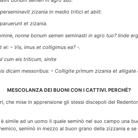
rseminavit zizania in medio tritici et abiit.
aruerunt et zizania.
Domine, nonne bonum semen seminasti in agro tuo? linde erg
 ei: – Vis, imus et colligimus ea? -.
l cum eis triticum, sinite
 dicam messoribus: – Colligite prìmum zizania et alligate
MESCOLANZA DEI BUONI CON I CATTIVI. PERCHÉ?
i, che mise in apprensione gli stessi discepoli del Redentor
 – è simile ad un uomo il quale seminò nel suo campo una bu
 nemico, seminò in mezzo al buon grano della zizzania e se