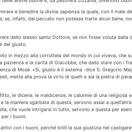
 delle anime buone e, da pestifera zizzania, diventino buo
irare e benedire la divina sapienza la quale, con il male dei
; se, infatti, dal peccato non potesse trarre alcun bene, non
arere dello stesso santo Dottore, se non fosse voluta dalla 
e del giusto.
olto in mezzo alla corruttela del mondo in cui viveva, che su
a pazienza e la carità di Giacobbe, che dallo stare con i f
ocenza di Mosè. «Sì, giusto è il sistema -dice S. Gregorio M
esti, metta alla prova la virtù di quelli e sia la pietra di pa
itto, le dicerie, le maldicenze, le calunnie di una religiosa 
 la maniera sgarbata di questa, servono assai a quell’altra p
la, che vuole intrigarsi in tutto, servono a questa per eserc
 per i buoni.
ivi con i buoni, perché brilli la sua giustizia nel castigare g