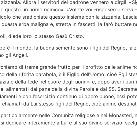
zizzania. Allora i servitori del padrone vennero a dirgli: 
e questo un uomo nemico». «Volete voi -risposero i servi –
olo che sradichiate questo insieme con la zizzania. Lasciate 
 questa erba maligna e, stretta in fascetti, la farò buttare n
li, diede loro lo stesso Gesù Cristo.
po è il mondo, la buona semente sono i figli del Regno, la zi
o gli Angeli.
erchiamo di trame grande frutto per il profitto delle anime 
 della riferita parabola, è il Figlio dell’Uomo, cioè Egli s
ia e della fede nel cuore degli uomini e, dopo averli purific
ve, alimentati dal pane della divina Parola e dai SS. Sacra
amenti e con l’esercizio continuo di opere buone, essi pote
vi, chiamati da Lui stesso figli del Regno, cioè anime destina
articolarmente nelle Comunità religiose e nei Monasteri, ne
osi dedicare interamente a Lui e al suo divino servizio, sc