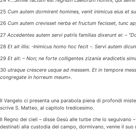
25
Cum autem dormirent homines, venit inimicus eius et supe
26
Cum autem crevisset nerba et fructum fecisset, tunc app
27
Accedentes autem servi patrìs familias dixerunt ei: – "
28
Et ait illis: -Inimicus homo hoc fecit -. Servi autem dicunt
29
Et ait: – Non; ne forte colligentes zizania eradicetis simu
30
utraque crescere usque ad messem. Et in tempore messis
congregate in horreum meum».
Il Vangelo ci presenta una parabola piena di profondi mister
scrive S. Matteo, al capitolo tredicesimo.
Il Regno dei cieli – disse Gesù alle turbe che lo seguivano
destinati alla custodia del campo, dormivano, venne il suo