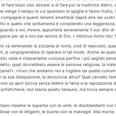
ce di fare buon viso davanti e di fare poi la traditrice diet
che venga il tempo in cui spuntano le spighe e fanno frutto; 
re compagne e quanti lamenti emetterà! Saprà dire nei vostr
tto e quello che solitamente è considerato una leggerezza, 
guardo a voi, invece, appunterà severamente il suo dito di 
agisce per sé e non per amore di Dio: «
Inimicus homo hoc 
monio va seminando la zizzania di notte, cioè di nascosto, 
getti, si vergognerebbe di operare in tal modo. Anche se que
tto vede e chiaramente conosce perfino i più segreti pensier
eletto, quali dovrebbero essere le persone religiose, la male
zania?». «Vuoi che andiamo noi a togliere da quella comunità
 la sua dissipazione, la devozione altrui? Quel cervello fan
e non sa aprir bocca senza ledere la fama e la reputazione 
 sofisticherie, non lascia quieto nessuno, ma trova sempre d
iano insieme le superbe con le umili, le disobbedienti con le 
cidiose con le diligenti, le buone con le malvagie. Alla morte,