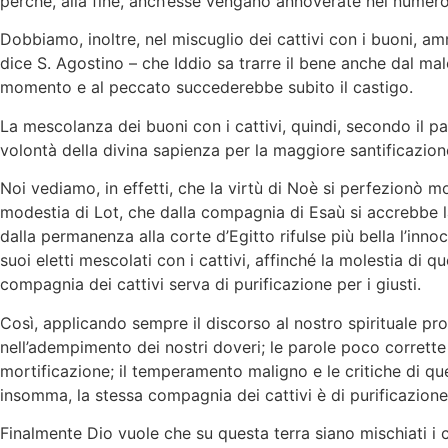
perché, alla fine, anch’esse vengano annoverate nel numero
Dobbiamo, inoltre, nel miscuglio dei cattivi con i buoni, amm
dice S. Agostino – che Iddio sa trarre il bene anche dal male
momento e al peccato succederebbe subito il castigo.
La mescolanza dei buoni con i cattivi, quindi, secondo il p
volontà della divina sapienza per la maggiore santificazion
Noi vediamo, in effetti, che la virtù di Noè si perfezionò m
modestia di Lot, che dalla compagnia di Esaù si accrebbe l
dalla permanenza alla corte d’Egitto rifulse più bella l’inn
suoi eletti mescolati con i cattivi, affinché la molestia di qu
compagnia dei cattivi serva di purificazione per i giusti.
Così, applicando sempre il discorso al nostro spirituale prof
nell’adempimento dei nostri doveri; le parole poco corrette e
mortificazione; il temperamento maligno e le critiche di quel
insomma, la stessa compagnia dei cattivi è di purificazione
Finalmente Dio vuole che su questa terra siano mischiati i catt