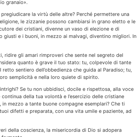
mio granaio».
 pregiudicare la virtù delle altre? Perché permettere una
ligione, le zizzanie possono cambiarsi in grano eletto e le
tore dei cristiani, divenne un vaso di elezione e di
o giusti e i buoni, in mezzo ai malvagi, diventino migliori. In
, ridire gli amari rimproveri che sente nel segreto del
sidera quanto è grave il tuo stato: tu, colpevole di tante
ul retto sentiero dell’obbedienza che guida al Paradiso; tu,
oro semplicità e nella loro quiete di spirito.
ntrighi? Se tu non ubbidisci, docile e rispettosa, alla voce
continua della tua volontà e l’esercizio delle cristiane
gnore, in mezzo a tante buone compagne esemplari? Che ti
 tuoi difetti e preparata, con una vita umile e paziente, ad
eri della coscienza, la misericordia di Dio si adopera