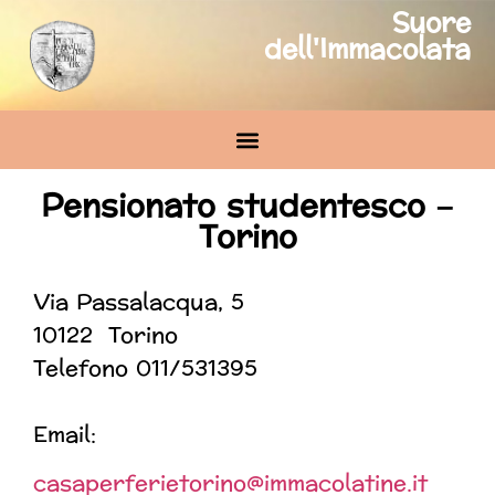
Suore
dell'Immacolata
Pensionato studentesco –
Torino
Via Passalacqua, 5
10122 Torino
Telefono 011/531395
Email:
casaperferietorino@immacolatine.it