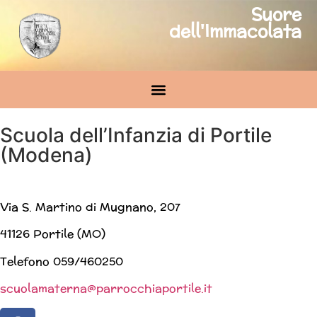
Suore
dell'Immacolata
Scuola dell’Infanzia di Portile
(Modena)
Via S. Martino di Mugnano, 207
41126 Portile (MO)
Telefono 059/460250
scuolamaterna@parrocchiaportile.it