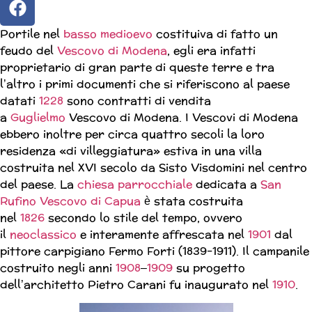
Portile nel
basso medioevo
costituiva di fatto un
feudo del
Vescovo di Modena
, egli era infatti
proprietario di gran parte di queste terre e tra
l’altro i primi documenti che si riferiscono al paese
datati
1228
sono contratti di vendita
a
Guglielmo
Vescovo di Modena. I Vescovi di Modena
ebbero inoltre per circa quattro secoli la loro
residenza «di villeggiatura» estiva in una villa
costruita nel XVI secolo da Sisto Visdomini nel centro
del paese. La
chiesa parrocchiale
dedicata a
San
Rufino
Vescovo di Capua
è stata costruita
nel
1826
secondo lo stile del tempo, ovvero
il
neoclassico
e interamente affrescata nel
1901
dal
pittore carpigiano Fermo Forti (1839-1911). Il campanile
costruito negli anni
1908
–
1909
su progetto
dell’architetto Pietro Carani fu inaugurato nel
1910
.