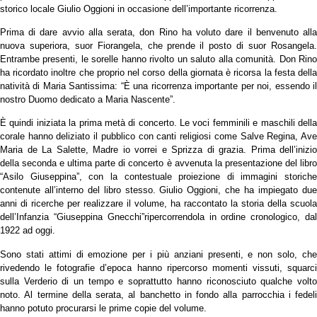
storico locale Giulio Oggioni in occasione dell’importante ricorrenza.
Prima di dare avvio alla serata, don Rino ha voluto dare il benvenuto alla
nuova superiora, suor Fiorangela, che prende il posto di suor Rosangela.
Entrambe presenti, le sorelle hanno rivolto un saluto alla comunità. Don Rino
ha ricordato inoltre che proprio nel corso della giornata è ricorsa la festa della
natività di Maria Santissima: “È una ricorrenza importante per noi, essendo il
nostro Duomo dedicato a Maria Nascente”.
È quindi iniziata la prima metà di concerto. Le voci femminili e maschili della
corale hanno deliziato il pubblico con canti religiosi come Salve Regina, Ave
Maria de La Salette, Madre io vorrei e Sprizza di grazia. Prima dell’inizio
della seconda e ultima parte di concerto è avvenuta la presentazione del libro
“Asilo Giuseppina”, con la contestuale proiezione di immagini storiche
contenute all’interno del libro stesso. Giulio Oggioni, che ha impiegato due
anni di ricerche per realizzare il volume, ha raccontato la storia della scuola
dell’Infanzia “Giuseppina Gnecchi”ripercorrendola in ordine cronologico, dal
1922 ad oggi.
Sono stati attimi di emozione per i più anziani presenti, e non solo, che
rivedendo le fotografie d’epoca hanno ripercorso momenti vissuti, squarci
sulla Verderio di un tempo e soprattutto hanno riconosciuto qualche volto
noto. Al termine della serata, al banchetto in fondo alla parrocchia i fedeli
hanno potuto procurarsi le prime copie del volume.