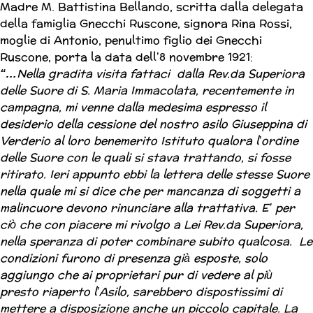
Madre M. Battistina Bellando, scritta dalla delegata
della famiglia Gnecchi Ruscone, signora Rina Rossi,
moglie di Antonio, penultimo figlio dei Gnecchi
Ruscone, porta la data dell’8 novembre 1921:
“…
Nella gradita visita fattaci dalla Rev.da Superiora
delle Suore di S. Maria Immacolata, recentemente in
campagna, mi venne dalla medesima espresso il
desiderio della cessione del nostro asilo Giuseppina di
Verderio al loro benemerito Istituto qualora l’ordine
delle Suore con le quali si stava trattando, si fosse
ritirato. Ieri appunto ebbi la lettera delle stesse Suore
nella quale mi si dice che per mancanza di soggetti a
malincuore devono rinunciare alla trattativa. E’ per
ciò che con piacere mi rivolgo a Lei Rev.da Superiora,
nella speranza di poter combinare subito qualcosa. Le
condizioni furono di presenza già esposte, solo
aggiungo che ai proprietari pur di vedere al più
presto riaperto l’Asilo, sarebbero dispostissimi di
mettere a disposizione anche un piccolo capitale. La