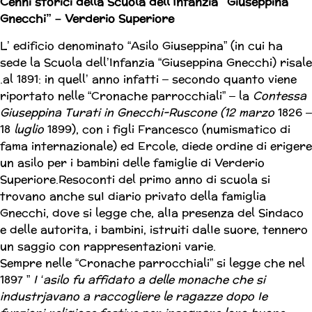
Cenni storici della Scuola dell’Infanzia
“Giuseppina
Gnecchi” – Verderio Superiore
L’ edificio denominato “Asilo Giuseppina” (in cui ha
sede la Scuola dell’Infanzia “Giuseppina Gnecchi) risale
.al 1891: in quell’ anno infatti – secondo quanto viene
riportato nelle “Cronache parrocchiali” – la
Contessa
Giuseppina Turati in Gnecchi-Ruscone (12 marzo
1826 –
18
luglio
1899), con i figli Francesco (numismatico di
fama internazionale) ed Ercole, diede ordine di erigere
un asilo per i bambini delle famiglie di Verderio
Superiore.
Resoconti del primo anno di scuola si
trovano anche suI diario privato della famiglia
Gnecchi, dove si legge che, alIa presenza del Sindaco
e delle autorita, i bambini, istruiti dalIe suore, tennero
un saggio con rappresentazioni varie.
Sempre nelle “Cronache parrocchiali” si legge che nel
1897 ”
I
‘asilo
fu
affidato a delle monache che si
industrjavano a raccogliere
le
ragazze dopo Ie