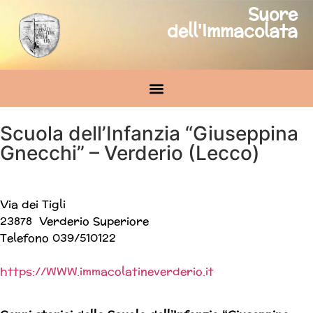
Suore
dell'Immacolata
Scuola dell’Infanzia “Giuseppina
Gnecchi” – Verderio (Lecco)
Via dei Tigli
23878 Verderio Superiore
Telefono 039/510122
https://WWW.immacolatineverderio.it