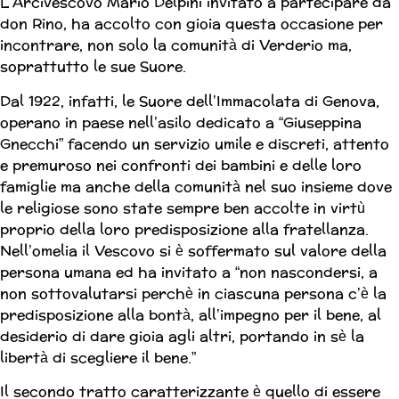
L’Arcivescovo Mario Delpini invitato a partecipare da
don Rino, ha accolto con gioia questa occasione per
incontrare, non solo la comunità di Verderio ma,
soprattutto le sue Suore.
Dal 1922, infatti, le Suore dell’Immacolata di Genova,
operano in paese nell’asilo dedicato a “Giuseppina
Gnecchi” facendo un servizio umile e discreti, attento
e premuroso nei confronti dei bambini e delle loro
famiglie ma anche della comunità nel suo insieme dove
le religiose sono state sempre ben accolte in virtù
proprio della loro predisposizione alla fratellanza.
Nell’omelia il Vescovo si è soffermato sul valore della
persona umana ed ha invitato a “non nascondersi, a
non sottovalutarsi perchè in ciascuna persona c’è la
predisposizione alla bontà, all’impegno per il bene, al
desiderio di dare gioia agli altri, portando in sè la
libertà di scegliere il bene.”
Il secondo tratto caratterizzante è quello di essere