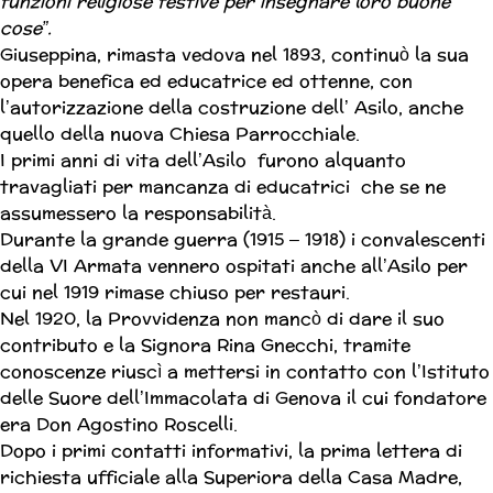
funzioni
religiose festive per insegnare loro buone
cose”.
Giuseppina, rimasta vedova nel 1893, continuò la sua
opera benefica ed educatrice ed ottenne, con
l’autorizzazione della costruzione dell’ Asilo, anche
quello della nuova Chiesa Parrocchiale.
I primi anni di vita dell’Asilo furono alquanto
travagliati per mancanza di educatrici che se ne
assumessero la responsabilità.
Durante la grande guerra (1915 – 1918) i convalescenti
della VI Armata vennero ospitati anche all’Asilo per
cui nel 1919 rimase chiuso per restauri.
Nel 1920, la Provvidenza non mancò di dare il suo
contributo e la Signora Rina Gnecchi, tramite
conoscenze riuscì a mettersi in contatto con l’Istituto
delle Suore dell’Immacolata di Genova il cui fondatore
era Don Agostino Roscelli.
Dopo i primi contatti informativi, la prima lettera di
richiesta ufficiale alla Superiora della Casa Madre,