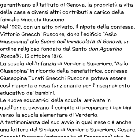
garantivano all’Istituto di Genova, la proprietà a vita
della casa e diversi altri contributi a carico della
famiglia Gnecchi Ruscone
Nel 1922, con un atto privato, il nipote della contessa,
Vittorio Gnecchi Ruscone, donò l’edificio “Asilo
Giuseppina” aIle
Suore dell’Immacolata di Genova,
un
ordine religioso fondato dal Santo
don Agostino
Roscelli
il 15 ottobre 1876.
La scuola dell’Infanzia di Verderio Superiore, “Asilo
Giuseppina” in ricordo della benefattrice, contessa
Giuseppina Turati Gnecchi Ruscone, poteva essere
così riaperta e resa funzionante per l’insegnamento
educativo dei bambini.
Le nuove educatrici della scuola, arrivate in
quell’anno, avevano il compito di preparare i bambini
verso la scuola elementare di Verderio.
A testimonianza del suo avvio in quel mese c’è anche
una lettera del Sindaco di Verderio Superiore, Cesare
Gnecchi Ruscone (primogenito di Francesco) che, in