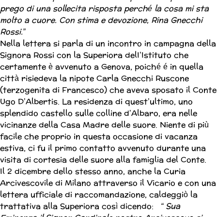
prego di una sollecita risposta perché la cosa mi sta
molto a cuore. Con stima e devozione, Rina Gnecchi
Rossi.”
Nella lettera si parla di un incontro in campagna della
Signora Rossi con la Superiora delI’Istituto che
certamente è avvenuto a Genova, poiché é in quella
città risiedeva la nipote Carla Gnecchi Ruscone
(terzogenita di Francesco) che aveva sposato il Conte
Ugo D’Albertis. La residenza di quest’ultimo, uno
splendido castello sulle colline d’Albaro, era nelle
vicinanze della Casa Madre delle suore. Niente di più
facile che proprio in questa occasione di vacanza
estiva, ci fu il primo contatto avvenuto durante una
visita di cortesia delle suore alla famiglia del Conte.
Il 2 dicembre dello stesso anno, anche la Curia
Arcivescovile di Milano attraverso il Vicario e con una
lettera ufficiale di raccomandazione, caldeggiò la
trattativa alla Superiora così dicendo:
“ Sua